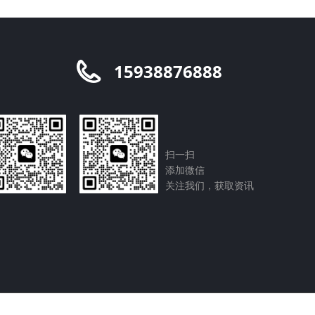
15938876888
扫一扫
添加微信
关注我们，获取资讯