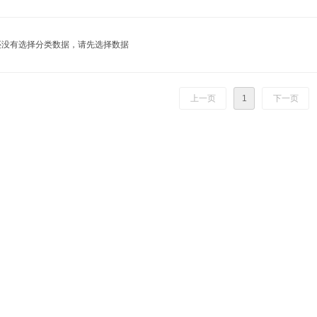
还没有选择分类数据，请先选择数据
上一页
1
下一页