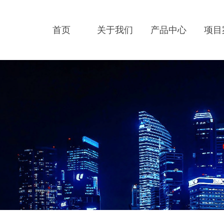
首页
关于我们
产品中心
项目
首页
关于我们
产品中心
项目