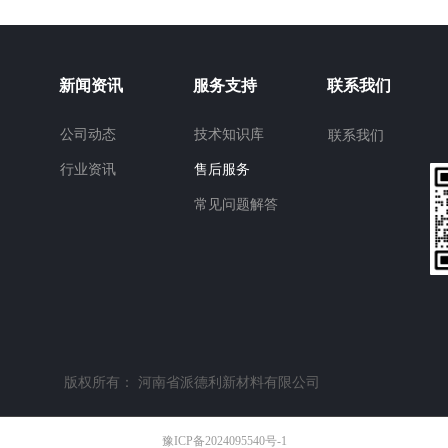
新闻资讯
服务支持
联系我们
公司动态
技术知识库
联系我们
售后服务
行业资讯
常见问题解答
版权所有：
河南省派德利新材料有限公司
豫ICP备2024095540号-1