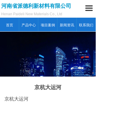
河南省派德利新材料有限公司
끀
Henan Paideli New Materials Co., Ltd
首页
产品中心
项目案例
新闻资讯
联系我们
京杭大运河
京杭大运河