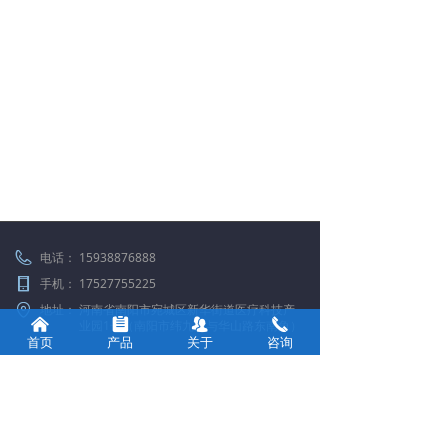
电话：
15938876888
手机：
17527755225
地址：
河南省南阳市宛城区新华街道医疗科技产
낀
뀳
뀡
끅
业园1号（南阳市纬九路与华山路东南角）
首页
产品
关于
咨询