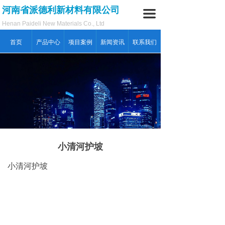
河南省派德利新材料有限公司
끀
Henan Paideli New Materials Co., Ltd
首页
产品中心
项目案例
新闻资讯
联系我们
小清河护坡
小清河护坡