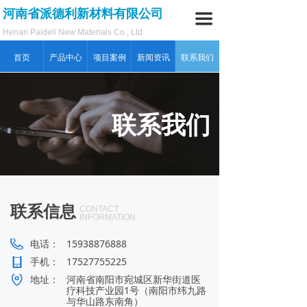
河南省派德利新材料有限公司
끀
Henan Paideli New Materials Co., Ltd
首页
产品中心
项目案例
新闻资讯
联系我们
联系我们
联系信息
CONTACT
INFORMATION
电话：
15938876888
手机：
17527755225
地址：
河南省南阳市宛城区新华街道医
疗科技产业园1号（南阳市纬九路
与华山路东南角）