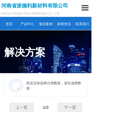
河南省派德利新材料有限公司
끀
Henan Paideli New Materials Co., Ltd
首页
产品中心
项目案例
新闻资讯
联系我们
解决方案
您还没有选择分类数据，请先选择数
据
上一页
1
/
3
下一页