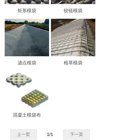
矩形模袋
铰链模袋
滤点模袋
植草模袋
混凝土模袋布
上一页
1
/
1
下一页